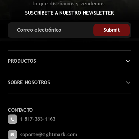
lo que diseñamos y vendemos.
SUSCRÍBETE A NUESTRO NEWSLETTER
Submit
PRODUCTOS
Visión nocturna digital
SOBRE NOSOTROS
Miras láser
Contáctenos
Lupas
CONTACTO
Conviértete en distribuidor
Punteo
1 817-383-1163
Blogs
Prismáticos
soporte@sightmark.com
Apoyo