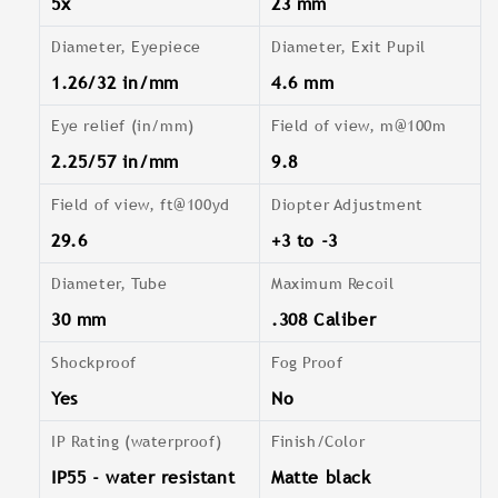
5x
23 mm
Diameter, Eyepiece
Diameter, Exit Pupil
1.26/32 in/mm
4.6 mm
Eye relief (in/mm)
Field of view, m@100m
2.25/57 in/mm
9.8
Field of view, ft@100yd
Diopter Adjustment
29.6
+3 to -3
Diameter, Tube
Maximum Recoil
30 mm
.308 Caliber
Shockproof
Fog Proof
Yes
No
IP Rating (waterproof)
Finish/Color
IP55 - water resistant
Matte black