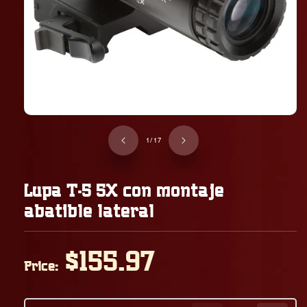
de
1
/
17
Lupa T-5 5X con montaje
abatible lateral
Precio
$155.97
Price:
habitual