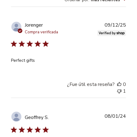
opiniones
Fech
Jorenger
09/12/25
de
Compra verificada
publi
Perfect gifts
¿Fue útil esta reseña?
0
1
Fech
08/01/24
Geoffrey S.
de
publi