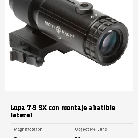
Abrir
elemento
multimedia
Lupa T-5 5X con montaje abatible
featured
en
lateral
una
ventana
modal
Magnification
Objective Lens