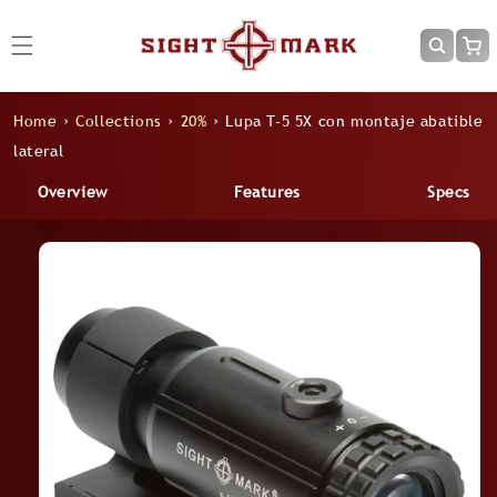
Ir
directamente
Carrit
al contenido
Home
›
Collections
›
20%
›
Lupa T-5 5X con montaje abatible
lateral
Overview
Features
Specs
Ir
directamente
a la
información
del producto