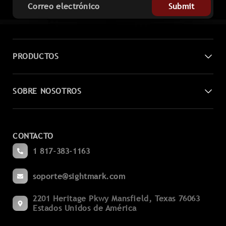
Submit
PRODUCTOS
Visión nocturna digital
SOBRE NOSOTROS
Miras láser
Contáctenos
Lupas
CONTACTO
Conviértete en distribuidor
Punteo
1 817-383-1163
Blogs
Prismáticos
soporte@sightmark.com
Apoyo
Miras de alineación
2201 Heritage Pkwy Mansfield, Texas 76063
Cumplimiento de las exportaciones
Linternas
Estados Unidos de América
Condiciones de servicio