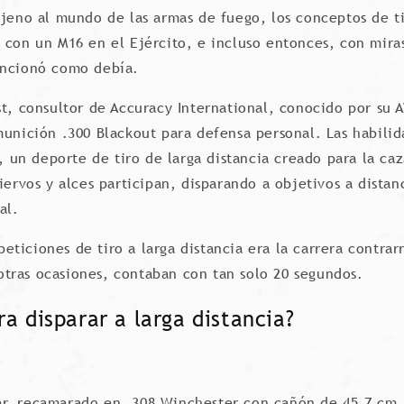
ajeno al mundo de las armas de fuego, los conceptos de ti
 con un M16 en el Ejército, e incluso entonces, con miras
uncionó como debía.
st, consultor de Accuracy International, conocido por su 
unición .300 Blackout para defensa personal. Las habilida
s, un deporte de tiro de larga distancia creado para la ca
iervos y alces participan, disparando a objetivos a dista
al.
ticiones de tiro a larga distancia era la carrera contrarr
tras ocasiones, contaban con tan solo 20 segundos.
a disparar a larga distancia?
r, recamarado en .308 Winchester con cañón de 45,7 cm.