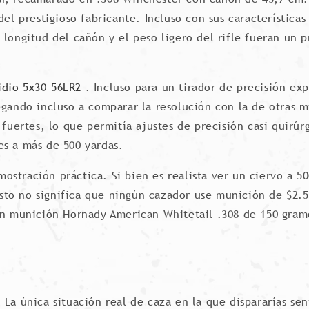
el prestigioso fabricante. Incluso con sus características 
longitud del cañón y el peso ligero del rifle fueran un p
idio 5x30-56LR2
. Incluso para un tirador de precisión ex
egando incluso a comparar la resolución con la de otras 
fuertes, lo que permitía ajustes de precisión casi quirúrg
es a más de 500 yardas.
stración práctica. Si bien es realista ver un ciervo a 50
to no significa que ningún cazador use munición de $2.50
con munición Hornady American Whitetail .308 de 150 gra
 La única situación real de caza en la que dispararías se