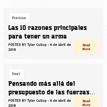
Previous
Las 10 razones principales
para tener un arma
POSTED BY Tyler Cullop ·
6 de abril de
Read
More
2018
Next
Pensando más allá del
presupuesto de las fuerzas
del orden: el caso de la visión
POSTED BY Tyler Cullop ·
6 de abril de
Read
More
2018